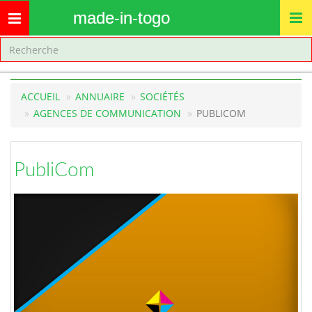
made-in-togo
Toggle
navigation
ACCUEIL
ANNUAIRE
SOCIÉTÉS
AGENCES DE COMMUNICATION
PUBLICOM
PubliCom