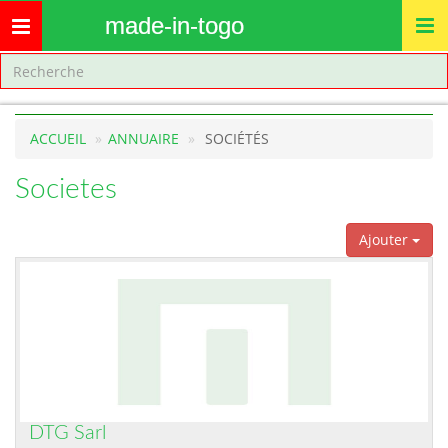
made-in-togo
Toggle
navigation
ACCUEIL
ANNUAIRE
SOCIÉTÉS
Societes
Ajouter
DTG Sarl