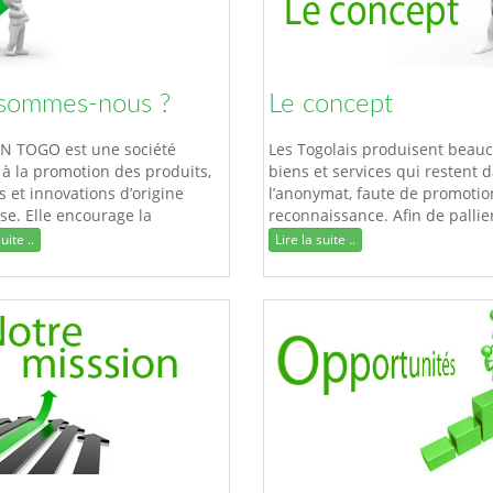
sommes-nous ?
Le concept
N TOGO est une société
Les Togolais produisent beau
à la promotion des produits,
biens et services qui restent 
s et innovations d’origine
l’anonymat, faute de promotio
se. Elle encourage la
reconnaissance. Afin de pallie
ation locale et s’évertue à
insuffisance nous avons conçu.
uite ..
Lire la suite ..
aloriser