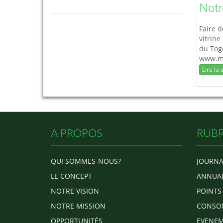
Notr
Faire d
vitrine
du Togo
www.ma
numéri
Lire la s
A PROPOS
RUBR
QUI SOMMES-NOUS?
JOURNA
LE CONCEPT
ANNUAI
NOTRE VISION
POINTS
NOTRE MISSION
CONSO
OPPORTUNITÉS
EVENEM