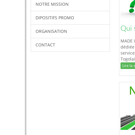
NOTRE MISSION
DIPOSITIFS PROMO
Qui 
ORGANISATION
MADE I
CONTACT
dédiée 
service
Togolai
consomm
Lire la s
mieux v