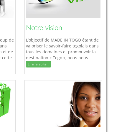
Notre vision
coup de
L’objectif de MADE IN TOGO étant de
dans
valoriser le savoir-faire togolais dans
n et de
tous les domaines et promouvoir la
r cette
destination « Togo », nous nous
..
sommes assignés les missions
Lire la suite ..
suivantes