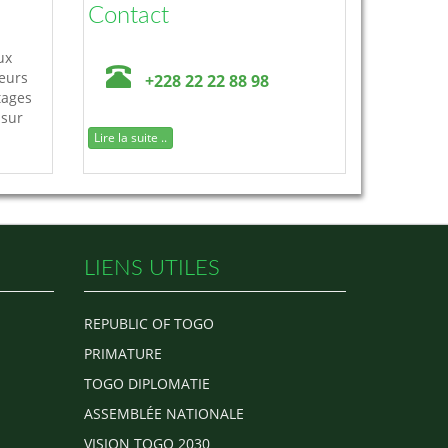
Contact
ux
leurs
+228 22 22 88 98
tages
 sur
Lire la suite ..
LIENS UTILES
REPUBLIC OF TOGO
PRIMATURE
TOGO DIPLOMATIE
ASSEMBLÉE NATIONALE
VISION TOGO 2030