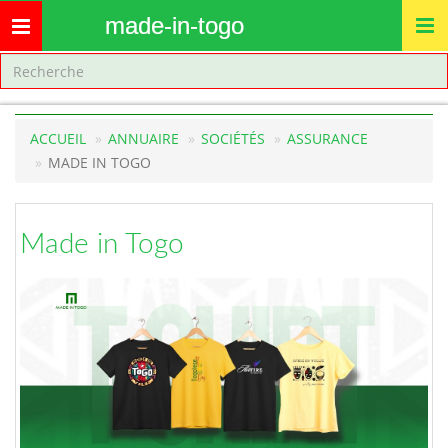
made-in-togo
Toggle
navigation
ACCUEIL
ANNUAIRE
SOCIÉTÉS
ASSURANCE
MADE IN TOGO
Made in Togo