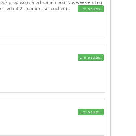
ous proposons à la location pour vos week-end ou
 possédant 2 chambres à coucher (…
Lire la suite...
Lire la suite...
Lire la suite...