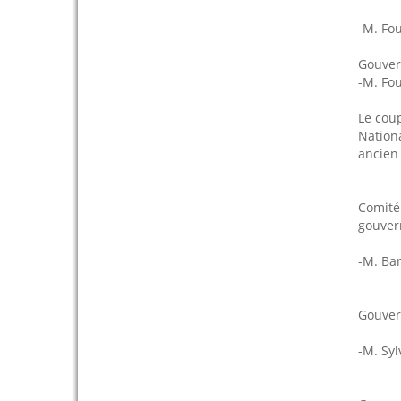
-M. Fo
Gouver
-M. Fo
Le coup
Nationa
ancien 
Comité 
gouvern
-M. Ba
Gouver
-M. Syl