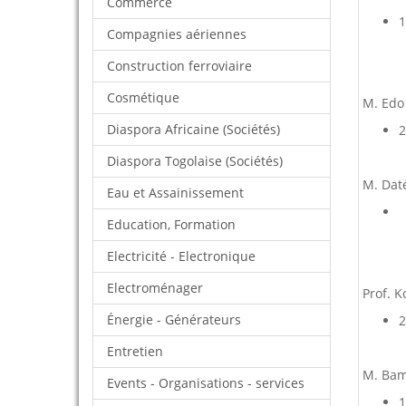
Commerce
1
Compagnies aériennes
Construction ferroviaire
Cosmétique
M. Edo
Diaspora Africaine (Sociétés)
2
Diaspora Togolaise (Sociétés)
M. Dat
Eau et Assainissement
Education, Formation
Electricité - Electronique
Electroménager
Prof. 
Énergie - Générateurs
2
Entretien
M. Bam
Events - Organisations - services
1