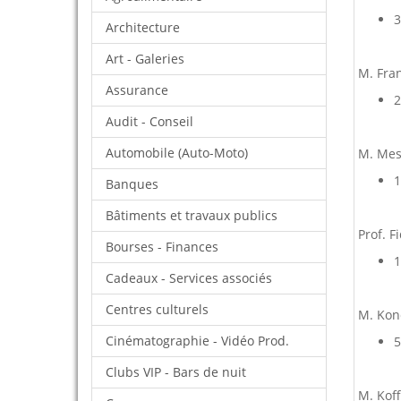
3
Architecture
Art - Galeries
M. Fra
Assurance
2
Audit - Conseil
Automobile (Auto-Moto)
M. Me
1
Banques
Bâtiments et travaux publics
Prof. 
Bourses - Finances
1
Cadeaux - Services associés
Centres culturels
M. Kon
Cinématographie - Vidéo Prod.
5
Clubs VIP - Bars de nuit
M. Kof