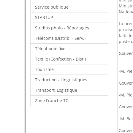
Ministr
Service publique
Nation
STARTUP
La pre
Studios photo - Réportages
proviso
faite l
Télécoms (Distrib. - Serv.)
poste d
Télephonie fixe
Gouver
Textile (Confection - Dist.)
Tourisme
-M. Pi
Traduction - Linguistiques
Gouver
Transport, Logistique
-M. Pi
Zone Franche TG
Gouver
-M. Ben
Gouver