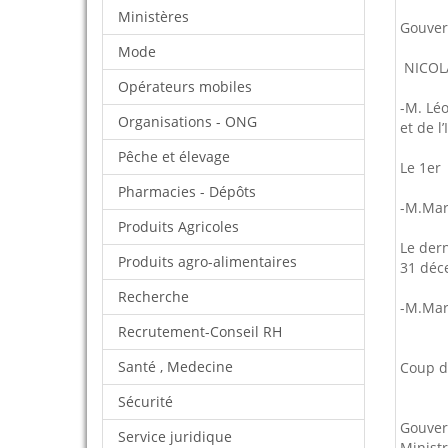
Ministères
Gouver
Mode
NICOLA
Opérateurs mobiles
-M. Léo
Organisations - ONG
et de l
Pêche et élevage
Le 1er
Pharmacies - Dépôts
-M.Mar
Produits Agricoles
Le der
Produits agro-alimentaires
31 déc
Recherche
-M.Mar
Recrutement-Conseil RH
Santé , Medecine
Coup d’
Sécurité
Gouver
Service juridique
Ministr