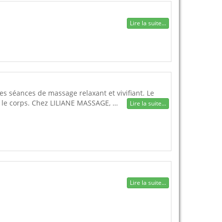
Lire la suite...
s séances de massage relaxant et vivifiant. Le
r le corps. Chez LILIANE MASSAGE, …
Lire la suite...
Lire la suite...