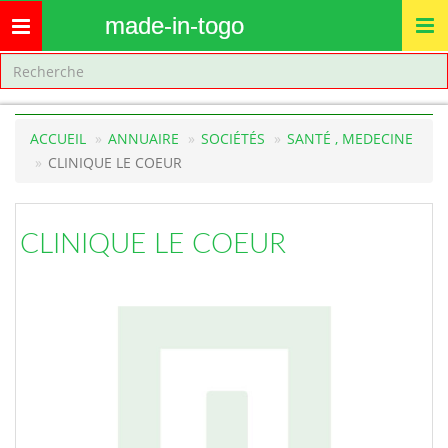
made-in-togo
Toggle
navigation
ACCUEIL
ANNUAIRE
SOCIÉTÉS
SANTÉ , MEDECINE
CLINIQUE LE COEUR
CLINIQUE LE COEUR