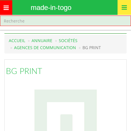
made-in-togo
Toggle
navigation
ACCUEIL
ANNUAIRE
SOCIÉTÉS
AGENCES DE COMMUNICATION
BG PRINT
BG PRINT