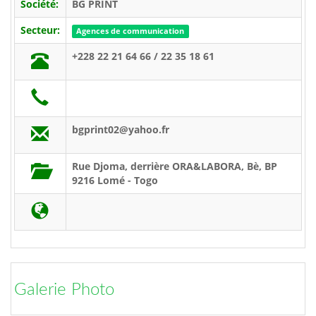
Société:
BG PRINT
Secteur:
Agences de communication
+228 22 21 64 66 / 22 35 18 61
bgprint02@yahoo.fr
Rue Djoma, derrière ORA&LABORA, Bè, BP
9216 Lomé - Togo
Galerie Photo