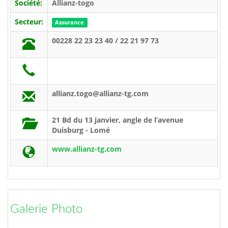
Société:
Allianz-togo
Secteur:
Assurance
00228 22 23 23 40 / 22 21 97 73
allianz.togo@allianz-tg.com
21 Bd du 13 janvier, angle de l’avenue
Duisburg - Lomé
www.allianz-tg.com
Galerie Photo