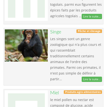
togolais. parmi eux figureent les
épices faits par les procduits
agricoles togolais …
Lire la suite...
Pêche et élevage
Singe
Les singes sont un genre
zoologique qui n'a plus cours et
qui rassemblait
traditionnellement certains
animaux de l'ordre des
primates. Parmi ces primates, il
n'est pas simple de définir à
partir…
Lire la suite...
Produits agro-alimentaires
Miel
le miel pollen ou nectar est
composé de glucose, acide