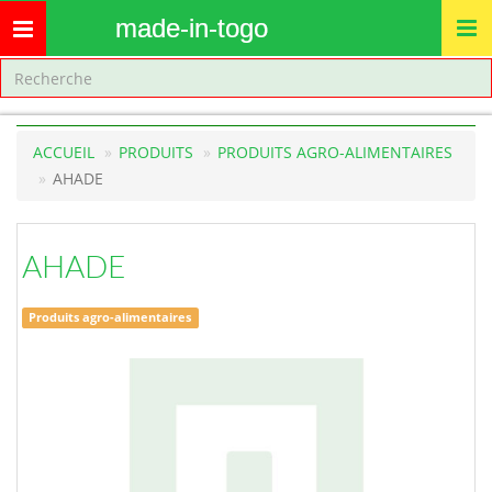
made-in-togo
Toggle
navigation
ACCUEIL
PRODUITS
PRODUITS AGRO-ALIMENTAIRES
AHADE
AHADE
Produits agro-alimentaires