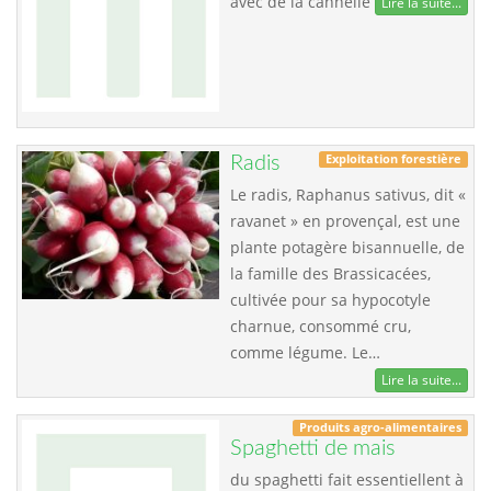
avec de la cannelle
Lire la suite...
Exploitation forestière
Radis
Le radis, Raphanus sativus, dit «
ravanet » en provençal, est une
plante potagère bisannuelle, de
la famille des Brassicacées,
cultivée pour sa hypocotyle
charnue, consommé cru,
comme légume. Le…
Lire la suite...
Produits agro-alimentaires
Spaghetti de mais
du spaghetti fait essentiellent à