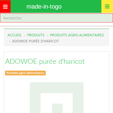
made-in-togo
Toggle
navigation
ACCUEIL
PRODUITS
PRODUITS AGRO-ALIMENTAIRES
ADOWOE PURÉE D'HARICOT
ADOWOE purée d'haricot
Produits agro-alimentaires