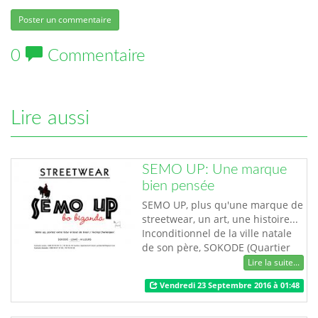
Poster un commentaire
0
Commentaire
Lire aussi
SEMO UP: Une marque
bien pensée
SEMO UP, plus qu'une marque de
streetwear, un art, une histoire...
Inconditionnel de la ville natale
de son père, SOKODE (Quartier
Koma I) et fan depuis sa tendre
Lire la suite...
enfance, du club de foot SEMASSI
Vendredi 23 Septembre 2016 à 01:48
FC (10 fois Champion du Togo),
surnommé les« Guerriers de