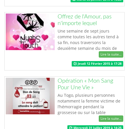
postal international et grâce à un
vaste réseau de partenaires de
par le monde, apporte désormais
Offrez de l'Amour, pas
à ses clients la solution pour
n'importe lequel
sécuriser et faciliter les envois et
réceptio…
Une semaine de sept jours
comme toutes les autres tend à
sa fin, nous traversons la
deuxième semaine du mois de
Février, le beau mois de Février.
Lire la suite...
Malgré ses vingt huit jours qu’il
Jeudi 12 Février 2015 à 17:28
nous offre cette année, le mois de
Février a de quoi nous embaumer
le cœur. C’est la Saint Valentin ce
Opération « Mon Sang
week- end !!! De petits papillons
Pour Une Vie »
dans le cœur, du rouge et du …
Au Togo, plusieurs personnes
notamment la femme victime de
l’hémorragie pendant la
grossesse ou sur la table
d’accouchement, les enfants
Lire la suite...
souffrant d’anémie sévère due au
Mercredi 31 Juillet 2019 à 14:25