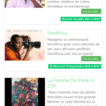
conteur, metteur en scène,
formateur et entrepreneur
culturel. Il découvre le théâtre en
Lire la suite...
1996 et, comme piqué par un
Jeudi 15 Juillet 2021 à 09:09
virus, plus jamais ne le quittera. Il
se forge au gré des ateliers et des
résidences pour devenir l’un des
StarAfrica
comédiens et metteurs en scène
togolais les plus sollicit…
Rejoignez la communauté
StarAfrica pour vous informer de
vos stars africains préférés.
StarAfrica.com, est un portail
Orange, qui soutient les talents
Lire la suite...
africains tels que: les
Mercredi 16 Septembre 2015 à 09:57
footballeurs, les musiciens, les
entrepreneurs, les sportifs et les
éducateurs. De la Côte d'Ivoire au
La Flamme Du Made in
Kenya en passant par la Tunisie
228
le Togo ou la RDC, StarAfrica.com
n'o…
"Nous sommes tous de petites
étincelles issues d'une grande
flamme, et cette flamme est la