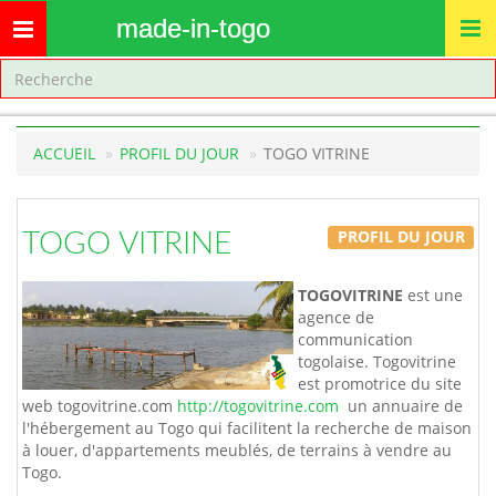
made-in-togo
Toggle
navigation
ACCUEIL
PROFIL DU JOUR
TOGO VITRINE
PROFIL DU JOUR
TOGO VITRINE
TOGOVITRINE
est une
agence de
communication
togolaise. Togovitrine
est promotrice du site
web togovitrine.com
http://togovitrine.com
un annuaire de
l'hébergement au Togo qui facilitent la recherche de maison
à louer, d'appartements meublés, de terrains à vendre au
Togo.