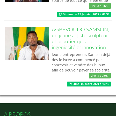
source de tout ce qui a été et de
tout ce qui sera dans 228."
Lire la suite...
Dimanche 25 Janvier 2015 à 08:38
AGBEVOUDO SAMSON,
un jeune artiste sculpteur
et bijoutier qui allie
ingéniosité et innovation
Jeune entrepreneur, Samson déjà
dès le lycée a commencé par
concevoir et vendre des bijoux
afin de pouvoir payer sa scolarité,
et ce jusqu’à l’obtention du BAC II.
Lire la suite...
Encouragé par l’un de ses frères
Lundi 02 Mars 2020 à 10:13
sculpteur, l’artiste s’est
profondément engagé dans la
sculpture, à laquelle il associe la
bijouterie. Parti de quelques
techniques apprises chez son
gr…
A PROPOS