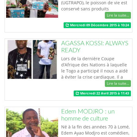
(UGTRAPO), le poisson de vie est
conservé sans produits
chimiques. l’UGTRAPO fait passer
Lire la suite...
les poissons par un processus de
Mercredi 09 Décembre 2015 à 10:24
fumage et de conservation qui les
maintient consommables
pendant six (6) mois. Vous avez
AGASSA KOSSI: ALWAYS
désormais des poissons
READY
naturellement traités pour une
bonne cuisine, et pour un…
Lors de la dernière Coupe
d’Afrique des Nations à laquelle
le Togo a participé il nous a aidé
à éviter la crise cardiaque. Il a
tout simplement été parfait dans
Lire la suite...
son rôle de gardien de buts, nous
Mercredi 22 Avril 2015 à 11:43
parlons du joueur du Stade de
Reims, AGASSA Kossi. Humble,
généreux, simple et discret voilà
Edem MODJRO : un
comment le qualifie les membres
homme de culture
de l’association 123 dont il …
Né à la fin des années 70 à Lomé,
Edem Ayao Modjro est comédien,