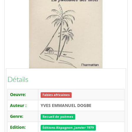
Détails
Oeuvre:
Fables africaines
Auteur :
YVES EMMANUEL DOGBE
Genre:
Recueil de poèmes
Edition:
Éditions Akpagnon ,Janvier 1979