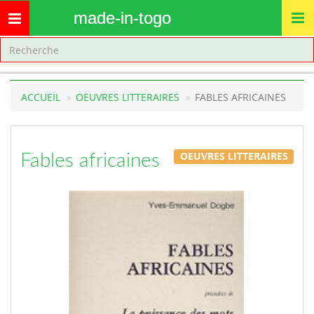
made-in-togo
Toggle
navigation
ACCUEIL
OEUVRES LITTERAIRES
FABLES AFRICAINES
OEUVRES LITTERAIRES
Fables africaines