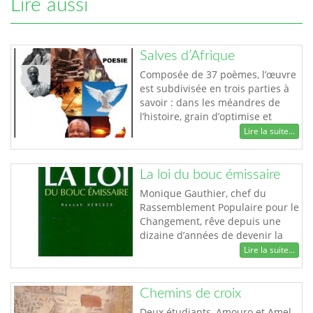
Lire aussi
Salves d’Afrique
Composée de 37 poèmes, l’œuvre
est subdivisée en trois parties à
savoir : dans les méandres de
l’histoire, grain d’optimise et
lettre ouverte. Trois parties à
Lire la suite...
travers lesquelles Steve Bodjona
confirme sa foi en l’Afrique et en
son pays le Togo ; confiance et
La loi du bouc émissaire
optimisme déjà décelés entre les
Monique Gauthier, chef du
vers qu’il nous avait servit dans
Rassemblement Populaire pour le
son précédent recueil e…
Changement, rêve depuis une
dizaine d’années de devenir la
première femme présidente en
Lire la suite...
France. Patiemment, la «
Communauté », une secte
religieuse satanique qu’elle dirige
Chemins de croix
avec l’aide de personnalités
Deux étudiants, Amouro et Amel