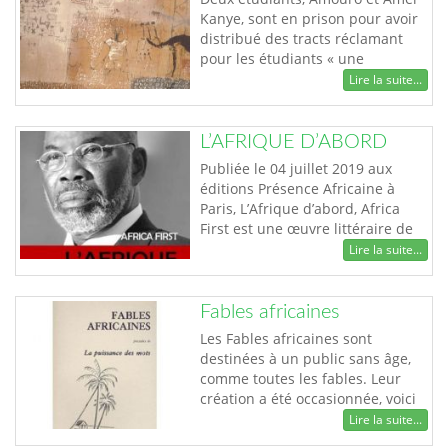
importantes (avocats, juges et
Kanye, sont en prison pour avoir
professeurs entre autres) de
distribué des tracts réclamant
Strasbourg, infiltre toutes l…
pour les étudiants « une
meilleure répartition des
Lire la suite...
bourses. Sans tenir compte de
[leur] ethnie. L’amélioration des
conditions de transport et de
L’AFRIQUE D’ABORD
restauration. La création
Publiée le 04 juillet 2019 aux
d’emplois, la liberté d’expression,
éditions Présence Africaine à
la libération des étudiants
Paris, L’Afrique d’abord, Africa
enfermés dans les p…
First est une œuvre littéraire de
Koffi Gbondjidè Gervais DJONDO,
Lire la suite...
économiste togolais et pionnier
de l’entrepreneuriat africain.
Préfacé par Donald KABERUKA,
Fables africaines
ancien président de la Banque
Les Fables africaines sont
Africaine de Développement
destinées à un public sans âge,
(BAD) et Arnold EKPE, ancien
comme toutes les fables. Leur
directeu…
création a été occasionnée, voici
une quinzaine d'années, par le
Lire la suite...
souci de trouver un complément