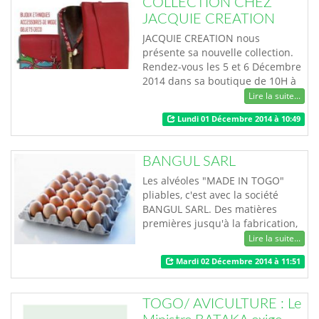
COLLECTION CHEZ
JACQUIE CREATION
JACQUIE CREATION nous
présente sa nouvelle collection.
Rendez-vous les 5 et 6 Décembre
2014 dans sa boutique de 10H à
16H
Lire la suite...
Lundi 01 Décembre 2014 à 10:49
BANGUL SARL
Les alvéoles "MADE IN TOGO"
pliables, c'est avec la société
BANGUL SARL. Des matières
premières jusqu'à la fabrication,
tout est fait au Togo.Pour tout
Lire la suite...
achat en gros et détails
Mardi 02 Décembre 2014 à 11:51
contacter(00228) 93 49 44 93 /22
19 25 88 ou se rendre à Agoè
Assiyéyé dans le Von de la poste
TOGO/ AVICULTURE : Le
…