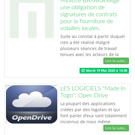
Ministre BATAKA exige
une obligation de
signatures de contrats
pour la fourniture de
volailles locales.
Suite au constat à partir duquel
rien a été réalisé malgré
plusieurs séances de travail
tenues avec les acteurs de la
filière avicole, les importateurs et
Lire la suite...
les distributeurs de produits
Mardi 19 Mai 2020 à 14:38
carnés qui se sont engagés pour
s’approvisionner en marché local,
le ministre BATAKA à travers une
LES LOGICIELS "Made In
note de service en date du 18 mai
Togo": Open Drive
2020, demande aux acteurs de
la…
La plupart des applications
créées par des togolais et qui
font parler d’eux sont totalement
inconnus de nous même.
OpenDrive est une encyclopédie
Lire la suite...
collective ou un moteur de