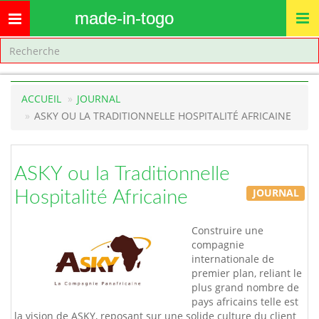
made-in-togo
Toggle
navigation
ACCUEIL
JOURNAL
ASKY OU LA TRADITIONNELLE HOSPITALITÉ AFRICAINE
ASKY ou la Traditionnelle
JOURNAL
Hospitalité Africaine
Construire une
compagnie
internationale de
premier plan, reliant le
plus grand nombre de
pays africains telle est
la vision de ASKY, reposant sur une solide culture du client