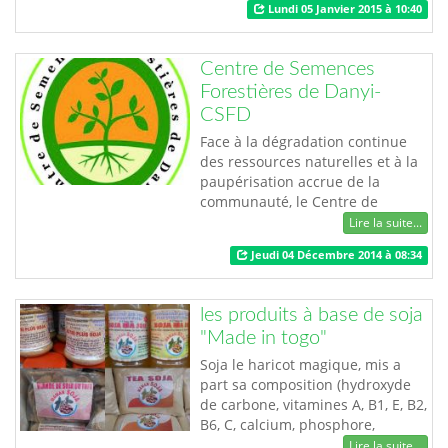
Lundi 05 Janvier 2015 à 10:40
recherche (si vous voulez) basée
sur des fichiers des nuages
(cloud Google Drive, dropbox,
Centre de Semences
Evernote et box ) publique . Les
Forestières de Danyi-
utilisateurs de google drive
CSFD
pourront rendr…
Face à la dégradation continue
des ressources naturelles et à la
paupérisation accrue de la
communauté, le Centre de
Semences Forestières de Danyi
Lire la suite...
(CSFD), une structure pérenne a
Jeudi 04 Décembre 2014 à 08:34
été créée en 2012 à Daye dans la
région des plateaux au Togo. Le
centre s’est donné pour mission
les produits à base de soja
de fournir des informations et
"Made in togo"
des semences forestières dans le
cadre de …
Soja le haricot magique, mis a
part sa composition (hydroxyde
de carbone, vitamines A, B1, E, B2,
B6, C, calcium, phosphore,
magnésium, niacine, sodium et
Lire la suite...