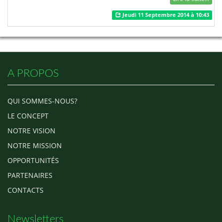
graisse saturée…) contient des
Jeudi 11 Septembre 2014 à 10:43
facteurs anti nutritifs et des
inhibiteurs de protéase. Pour cela
il doit être traité avant sa
consommation. Le soja ainsi
traité par maman soja est
transformé en…
A PROPOS
QUI SOMMES-NOUS?
LE CONCEPT
NOTRE VISION
NOTRE MISSION
OPPORTUNITÉS
PARTENAIRES
CONTACTS
Newsletters