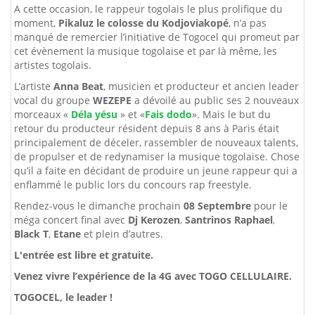
A cette occasion, le rappeur togolais le plus prolifique du
moment,
Pikaluz le colosse du Kodjoviakopé
, n’a pas
manqué de remercier l’initiative de Togocel qui promeut par
cet évènement la musique togolaise et par là même, les
artistes togolais.
L’artiste
Anna Beat
, musicien et producteur et ancien leader
vocal du groupe
WEZEPE
a dévoilé au public ses 2 nouveaux
morceaux «
Déla yésu
» et «
Fais dodo
». Mais le but du
retour du producteur résident depuis 8 ans à Paris était
principalement de déceler, rassembler de nouveaux talents,
de propulser et de redynamiser la musique togolaise. Chose
qu’il a faite en décidant de produire un jeune rappeur qui a
enflammé le public lors du concours rap freestyle.
Rendez-vous le dimanche prochain
08 Septembre
pour le
méga concert final avec
Dj Kerozen
,
Santrinos Raphael
,
Black T
,
Etane
et plein d’autres.
L'entrée est libre et gratuite.
Venez vivre l’expérience de la 4G avec TOGO CELLULAIRE.
TOGOCEL, le leader !