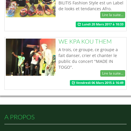
BILITIS Fashion Style est un Label
de looks et tendances Afro.
Promoteur BILITIS Aimée Contacts
Lire la suite...
bilitisfashionshop@gmail.com
Lundi 20 Mars 2017 à 10:33
AWEP-TOGO sout…
WE KPA KOU THEM
A trois, ce groupe, ce groupe a
fait danser, crier et chanter le
public du concert "MADE IN
TOGO".
Lire la suite...
Vendredi 06 Mars 2015 à 16:49
A PROPOS