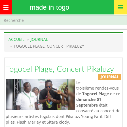
made-in-togo
Toggle
navigation
ACCUEIL
JOURNAL
TOGOCEL PLAGE, CONCERT PIKALUZY
Togocel Plage, Concert Pikaluzy
JOURNAL
Le
troisième rendez-vous
de
Togocel Plage
de ce
dimanche 01
Septembre
était
consacré au concert de
plusieurs artistes togolais dont Pikaluz, Young Faril, Diff
plies, Flash Marley et Sitara clody.