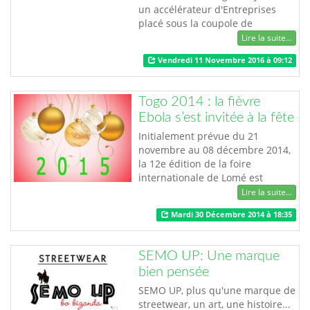
un accélérateur d'Entreprises
placé sous la coupole de
l'Association JIED/JEUNESSE -
Lire la suite...
INSERTION - ESPOIR &
Vendredi 11 Novembre 2016 à 09:12
DÉVELOPPEMENT (Association loi
1901) créée à LOME au TOGO en
novembre 2015. Il a pour
Togo 2014 : la fièvre
Président, M. MALICK H. AYEVA,
Ebola s’est invitée à la fête
Consultant - Formateur - Coach et
motivateur en Marketing
Initialement prévue du 21
opératio…
novembre au 08 décembre 2014,
la 12e édition de la foire
internationale de Lomé est
reportée à une date ultérieure
Lire la suite...
inconnue à ce jour. La principale
Mardi 30 Décembre 2014 à 18:35
raison de ce report est la
propagation de la fièvre
hémorragique Ebola dans la
SEMO UP: Une marque
sous-région ouest africaine. Selon
bien pensée
le rapport de situation de lutte
contre la fièvre Ebola en d…
SEMO UP, plus qu'une marque de
streetwear, un art, une histoire...