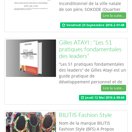
Inconditionnel de la ville natale
de son père, SOKODE (Quartier
Koma I) et fan depuis sa tendre
Lire la suite...
enfance, du club de foot SEMASSI
Vendredi 23 Septembre 2016 à 01:48
FC (10 fois Champion du Togo),
surnommé les« Guerriers de
Tchaoudjo »,Latif AYEVA, est
Gilles ATAYI : “Les 51
également passionné de style et
pratiques fondamentales
veut concrétiser cela mais en m…
des leaders“
“Les 51 pratiques fondamentales
des leaders“ de Gilles Atayi est un
guide pratique de
développement personnel et de
leadership. L’auteur invite le
Lire la suite...
lecteur à mettre en œuvre ces 51
Jeudi 12 Mai 2016 à 09:44
pratiques pour d’abord changer
lui-même, et ensuite le monde
dans lequel il vit. Après plusieurs
BILITIS Fashion Style
conférences-dédicaces dont celle
de Niamey, Gilles Atayi choisi son
Nom de la marque BILITIS
pays…
Fashion Style (BFS) A Propos