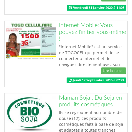
structures publiques
Vendredi 31 Janvier 2020 à 11:08
d’accompagnement ainsi que les
partenaires en développement se
sont retrouvés ce 30 janvier 2020
Internet Mobile: Vous
à l’amphi du Centre Administratif
pouvez l'initier vous-même
de Lomé en une séance de travail
!
sur les projets …
"Internet Mobile" est un service
de TOGOCEL qui permet de se
connecter à Internet et de
naviguer directement avec son
terminal mobile, ou d’utiliser
Lire la suite...
celui-ci ou le kit modem data
Jeudi 17 Septembre 2015 à 02:24
comme point d’accès à Internet.
CONDITIONS D'ACCÈS Achat d’un
kit Internet mobile 3G, avec voix
Maman Soja : Du Soja en
ou sans voix Souscription sur une
produits cosmétiques
ligne existante avec voix ou …
Ils se regroupent au nombre de
douze (12); ces produits
cosmétiques faits à base de soja
et adaptés à toutes tranches