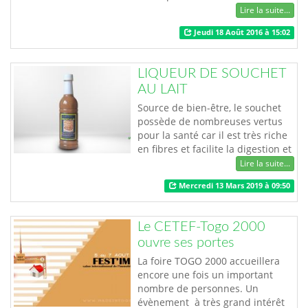
d’âge, permettent aussi bien aux
Lire la suite...
hommes qu’aux femmes de
Jeudi 18 Août 2016 à 15:02
s’approvisionner en produits
cosmétiques naturellement
confectionnés. Le savon soja pour
LIQUEUR DE SOUCHET
bouton, pour douche, le démêlant
AU LAIT
de soja, la pommade soja pour
cheveux et pour soi…
Source de bien-être, le souchet
possède de nombreuses vertus
pour la santé car il est très riche
en fibres et facilite la digestion et
le transit intestinal. C’est
Lire la suite...
également un anti-oxydant car il
Mercredi 13 Mars 2019 à 09:50
contient de la vitamine E. Très
riche en minéraux (potassium,
calcium, magnésium et
Le CETEF-Togo 2000
phosphore) et en acides gras, le
ouvre ses portes
souchet détient une forte teneur
en…
La foire TOGO 2000 accueillera
encore une fois un important
nombre de personnes. Un
évènement à très grand intérêt