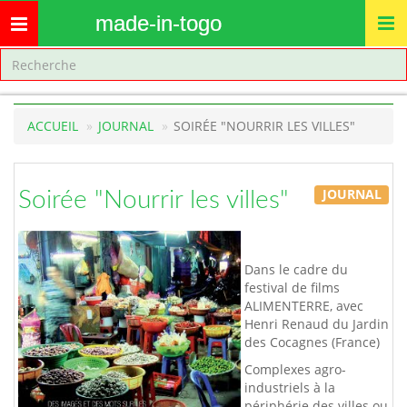
made-in-togo
Toggle
navigation
ACCUEIL
JOURNAL
SOIRÉE "NOURRIR LES VILLES"
JOURNAL
Soirée "Nourrir les villes"
Dans le cadre du
festival de films
ALIMENTERRE, avec
Henri Renaud du Jardin
des Cocagnes (France)
Complexes agro-
industriels à la
périphérie des villes ou