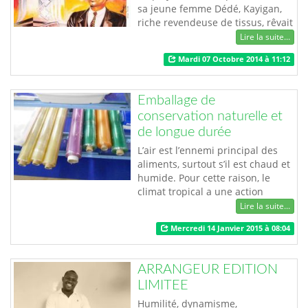
sa jeune femme Dédé, Kayigan,
riche revendeuse de tissus, rêvait
de faire, d’une pierre, deux
Lire la suite...
coups; d’une part, combler le vide
Mardi 07 Octobre 2014 à 11:12
sentimental laissé par son ex-
mari qu’elle avait répudié pour
infidélité; d’autre part, profiter
Emballage de
des activités professionnelles de
conservation naturelle et
son jeune amant pour relancer …
de longue durée
L’air est l’ennemi principal des
aliments, surtout s’il est chaud et
humide. Pour cette raison, le
climat tropical a une action
rapide sur la dégradation des
Lire la suite...
aliments. Nos sachets
Mercredi 14 Janvier 2015 à 08:04
conservateurs ont pour but de
protéger de l’air les aliments
emballés, de les mettre à l’abri
ARRANGEUR EDITION
que tous les éléments extérieurs
LIMITEE
qui peuvent les agresser et
accélérer leur…
Humilité, dynamisme,