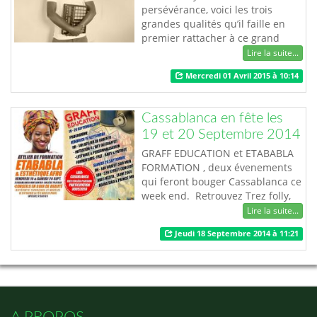
persévérance, voici les trois
grandes qualités qu’il faille en
premier rattacher à ce grand
homme qui n’est plus à présenter
Lire la suite...
Karlos DANKLOU. Arrangeur au
Mercredi 01 Avril 2015 à 10:14
doigté reconnu magique, Karlos
DANKLOU pilote son label « ALL
THAT PRODUCTION » qui a
Cassablanca en fête les
accueilli à son bord plusieurs
19 et 20 Septembre 2014
talentueux artistes de la scène
musicale togolaise. T…
GRAFF EDUCATION et ETABABLA
FORMATION , deux évenements
qui feront bouger Cassablanca ce
week end. Retrouvez Trez folly,
Baby, pour les ateliers de
Lire la suite...
formation en graffiti le vendredi
Jeudi 18 Septembre 2014 à 11:21
19 Septembre. Adjo'a sika, Kezita,
Elom 20ce, Prince Mo, pour le
concert du samedi. Kezita pour
les astuces de ETABABLA. Tout
est prêt, il ne manque que vous …
A PROPOS