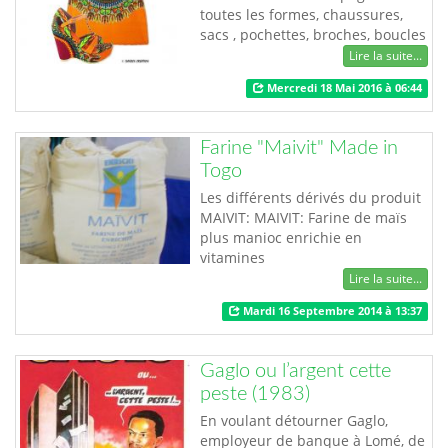
toutes les formes, chaussures,
sacs , pochettes, broches, boucles
d'oreilles etc , et aussi un
Lire la suite...
mariage mixte entre des perles
Mercredi 18 Mai 2016 à 06:44
de l'Afrique et du cristal à vous
couper le souffle. "DAKROL
CREATION , une manière plus
Farine "Maivit" Made in
FASHION de porter le wax et les
Togo
perles de l'Afrique" …
Les différents dérivés du produit
MAIVIT: MAIVIT: Farine de maïs
plus manioc enrichie en
vitamines
A,B1,B2,B6,B9,Niacine,Fer,Zinc
Lire la suite...
MAIVIT PLUS: Farine de maïs et de
Mardi 16 Septembre 2014 à 13:37
soja torrefiés enrichie en
vitamines
A,B1,B2,B6,B9,C,Niacine,Fer,Zinc
Gaglo ou l’argent cette
MAIVIT NDD: Farine de maïs
peste (1983)
torrefiée et riche en vitamine et
sels minéraux
En voulant détourner Gaglo,
ajoutés(A,D,E,K1,Biotine,B9,Ni…
employeur de banque à Lomé, de