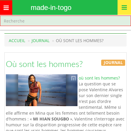
made-in-togo
Toggle
navigation
ACCUEIL
JOURNAL
OÙ SONT LES HOMMES?
JOURNAL
Où sont les hommes?
où sont les hommes?
La question que se
pose Valentine Alvares
sur son dernier single
n’est pas d’ordre
sentimental. Même si
elle affirme en Mina que les femmes ont tellement besoin
d'hommes : «
MI HIAN SOUGBO
», Valentine s’interroge avec
humour sur la disparition progressive de cette espèce rare
que sont les vrais hommes, les hommes courageux,