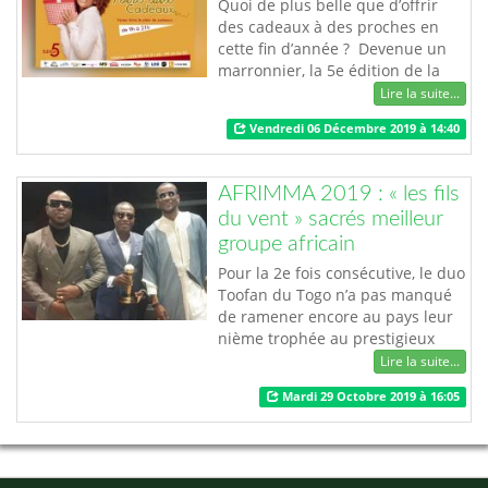
(CICP), un organis…
Quoi de plus belle que d’offrir
des cadeaux à des proches en
cette fin d’année ? Devenue un
marronnier, la 5e édition de la
foire aux cadeaux se déroulera
Lire la suite...
les 13, 14 et 15 décembre 2019
Vendredi 06 Décembre 2019 à 14:40
dans les jardins de
l’hôtel LEBENIN (Ex Ibis). Initié par
l’entreprise ANAÏS CONCEPT,
AFRIMMA 2019 : « les fils
l’événement offre une possibilité
du vent » sacrés meilleur
à la population de pouvoir
groupe africain
retrouver…
Pour la 2e fois consécutive, le duo
Toofan du Togo n’a pas manqué
de ramener encore au pays leur
nième trophée au prestigieux
"African Music Magazine Award"
Lire la suite...
2019 (AFRIMMA 2019). Organisée
Mardi 29 Octobre 2019 à 16:05
à Dallas aux Etats-Unis, la soirée
de remise des récompenses de
l’AFRIMMA s’est déroulée le
samedi 26 octobre 2019. Au cours