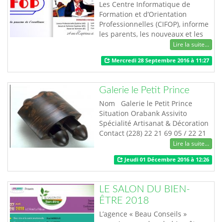
Les Centre Informatique de
Formation et d’Orientation
Professionnelles (CIFOP), informe
les parents, les nouveaux et les
anciens élèves que ses dates de
Lire la suite...
rentrées scolaires et universitaire
Mercredi 28 Septembre 2016 à 11:27
2016-2017 sont fixées comme
suit : 1ère, 2ème et 3ème
année Licence professionnelle
Galerie le Petit Prince
(cours du jour et du soir)….. 17
Octobre 2016 1ère, 2…
Nom Galerie le Petit Prince
Situation Orabank Assivito
Spécialité Artisanat & Décoration
Contact (228) 22 21 69 05 / 22 21
42 07 80% de production locale
Lire la suite...
17% pour les importés. …
Jeudi 01 Décembre 2016 à 12:26
LE SALON DU BIEN-
ÊTRE 2018
L’agence « Beau Conseils »