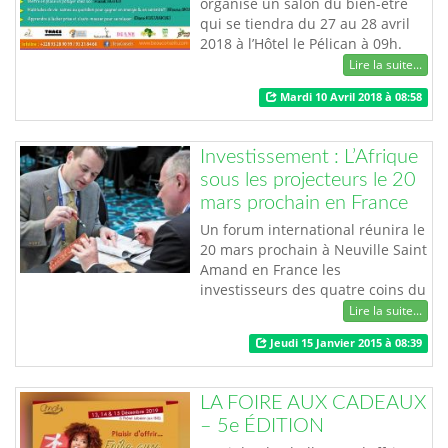
organise un salon du bien-être
qui se tiendra du 27 au 28 avril
2018 à l’Hôtel le Pélican à 09h.
Plusieurs thèmes seront abordés
Lire la suite...
au cours de ce salon notamment
Mardi 10 Avril 2018 à 08:58
le bien-être et la santé
émotionnelle ; apprendre à se
détendre par l’auto-massage ;
Investissement : L’Afrique
habitudes de vie saines au
sous les projecteurs le 20
quotidien pour gagner en énergie
mars prochain en France
et sérénité; m…
Un forum international réunira le
20 mars prochain à Neuville Saint
Amand en France les
investisseurs des quatre coins du
monde autour des questions
Lire la suite...
liées à l'investissement et les
Jeudi 15 Janvier 2015 à 08:39
opportunités d’affaires en
Afrique. Organisé sous l’initiative
conjointe de la Chambre
LA FOIRE AUX CADEAUX
internationale pour le Conseil et
– 5e ÉDITION
la Promotion des Entreprises