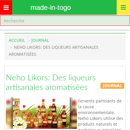
made-in-togo
Toggle
navigation
ACCUEIL
JOURNAL
NEHO LIKORS: DES LIQUEURS ARTISANALES
AROMATISÉES
Neho Likors: Des liqueurs
JOURNAL
artisanales aromatisées
Fervents partisants de
la cause
environnementale,
Neho Lokors utilise des
produits naturels et
participe au recyclage