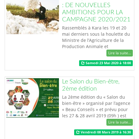
« FOJEC 2019 ». Placé sous le
: DE NOUVELLES
thème : « Les problèmes qui
AMBITIONS POUR LA
deviennen…
CAMPAGNE 2020/2021
Rassemblés à Kara les 19 et 20
mai derniers sous la houlette du
Ministre de l’Agriculture de la
Production Animale et
Halieutique pour faire le bilan de
Lire la suite...
la campagne 2019/2020, et lancer
Samedi 23 Mai 2020 à 18:00
la nouvelle, les acteurs de la
filière cotonnière togolaise se
sont engagés pour redynamiser
Le Salon du Bien-être,
et moderniser la filière afin
2ème édition
d’améliorer toujours les
performances de…
La 2ème édition du « Salon du
bien-être » organisé par l’agence
« Beau Conseils » et prévu pour
les 27 & 28 avril 2019 (09h ) est
un évènement qui prône le bien-
Lire la suite...
être psychologique et physique ;
Vendredi 08 Mars 2019 à 16:30
la détente par l’auto-massage ; et