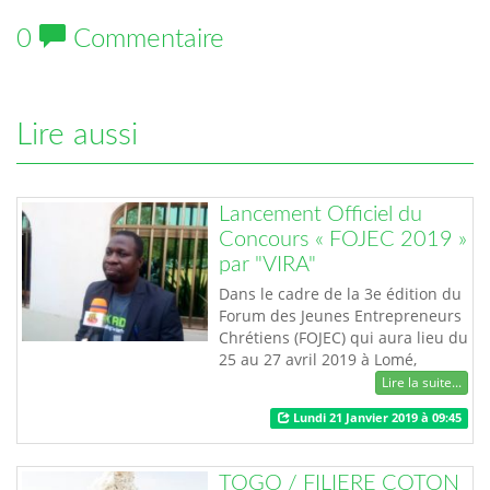
0
Commentaire
Lire aussi
Lancement Officiel du
Concours « FOJEC 2019 »
par "VIRA"
Dans le cadre de la 3e édition du
Forum des Jeunes Entrepreneurs
Chrétiens (FOJEC) qui aura lieu du
25 au 27 avril 2019 à Lomé,
l’Association Vision des Initiatives
Lire la suite...
de Restauration de l’Afrique
Lundi 21 Janvier 2019 à 09:45
(VIRA) a procédé le samedi
dernier 19 janvier 2019 au
lancement officiel du concours
TOGO / FILIERE COTON