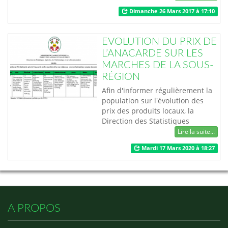
commercialisation en Afrique et
Dimanche 26 Mars 2017 à 17:10
dans le reste du monde.
Il souhaite à présent réaliser une
première transformation de 24
EVOLUTION DU PRIX DE
tonnes de produits vivriers de
L’ANACARDE SUR LES
Côte d'Ivoire.. Cliquez sur "COUP
MARCHES DE LA SOUS-
DE POUC…
RÉGION
Afin d'informer régulièrement la
population sur l'évolution des
prix des produits locaux, la
Direction des Statistiques
Agricoles, de l’Informatique et de
Lire la suite...
la Documentation (DSID) a de
Mardi 17 Mars 2020 à 18:27
nouveau en collaboration avec le
Ministère de l’Agriculture de la
Production Animale et
Halieutique rendu public,
l’évolution du prix de l’anacarde
sur les marchés d…
A PROPOS