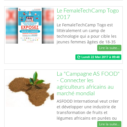
les habitudes de vie saines au
quotidien pour gagner en énergie
Le FemaleTechCamp Togo
et sérénité; Seront de la partie,
2017
des stands et ateli…
Le FemaleTechCamp Togo est
littéralement un camp de
technologie qui a pour cible les
jeunes femmes âgées de 18-35
ans. Il s’inscrit dans la dynamique
Lire la suite...
des objectifs du développement
Lundi 22 Mai 2017 à 09:48
durable, notamment l’ODD 4 :
Éducation de qualité, l’ODD 5 qui
consiste à parvenir à l’égalité des
La "Campagne AS FOOD"
sexes et autonomiser toutes les
- Connecter les
femmes et les filles et l’ODD 10,
agriculteurs africains au
réd…
marché mondial
ASFOOD International veut créer
et développer une industrie de
transformation de fruits et
légumes africains en purées ou
concentrés, en vue de leur
Lire la suite...