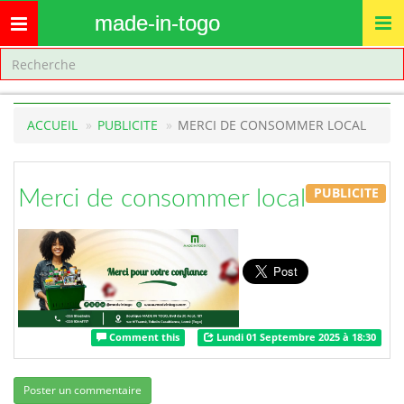
made-in-togo
Toggle
navigation
ACCUEIL
PUBLICITE
MERCI DE CONSOMMER LOCAL
PUBLICITE
Merci de consommer local
Comment this
Lundi 01 Septembre 2025 à 18:30
Poster un commentaire