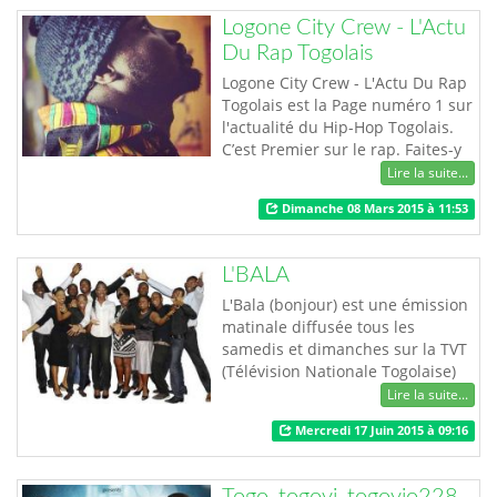
Logone City Crew - L'Actu
Du Rap Togolais
Logone City Crew - L'Actu Du Rap
Togolais est la Page numéro 1 sur
l'actualité du Hip-Hop Togolais.
C’est Premier sur le rap. Faites-y
un tour.
Lire la suite...
Dimanche 08 Mars 2015 à 11:53
L'BALA
L'Bala (bonjour) est une émission
matinale diffusée tous les
samedis et dimanches sur la TVT
(Télévision Nationale Togolaise)
de 8H à 10H. Avec ses chroniques
Lire la suite...
gym, sport, petite histoire, feux
Mercredi 17 Juin 2015 à 09:16
rouges, bonjour doc, identité,
actu, incollables, kultura, etc.
L'Bala vous informe et vous
Togo_togovi_togovio228