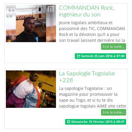
COMMANDAN Rock,
ingénieur du son
Jeune togolais ambitieux et
passionné des TIC, COMMANDAN
Rock et la dévotion qu’il a pour
son travail laissent dernière lui la
marque d’un jeune homme très
Lire la suite...
déterminé. Le goût pointu qu’il a
Samedi 25 Juin 2016 à 07:30
du résultat et de la rentabilité fait
de Divine Authority sa structure,
une des plus remarquables et
La Sapologie Togolaise
connues. Son sens pointu de
+228
l’organisation est à l’image d…
La sapologie Togolaise : un
magazine pour promouvoir la
sape au Togo, et si tu te dis
sapologue togolais AIME vite cette
page.
Lire la suite...
Dimanche 15 Février 2015 à 09:47