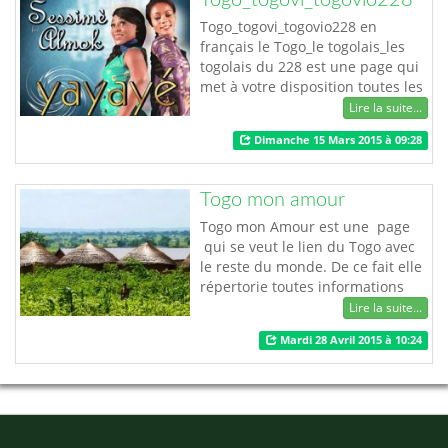
réveille tout en douceur chaque
weekend sur la TVT grâce à sa
Togo_togovi_togovio228 en
dy…
français le Togo_le togolais_les
togolais du 228 est une page qui
met à votre disposition toutes les
actualités sur vos stars, les
Lire la suite...
sorties d’album, infos, intox
Dimanche 15 Mars 2015 à 09:28
gossip… Ici c’est Togo !!! Ici c’est le
228 !!!
Togo mon amour
Togo mon Amour est une page
qui se veut le lien du Togo avec
le reste du monde. De ce fait elle
répertorie toutes informations
d'intérêt général comme les
Lire la suite...
actions des ONG, des
Mardi 28 Avril 2015 à 10:24
événements culturels et
artistiques, des événements
touristiques ainsi que certains
projets d'ordre public. Togo mon
amour, une page à suivre. …