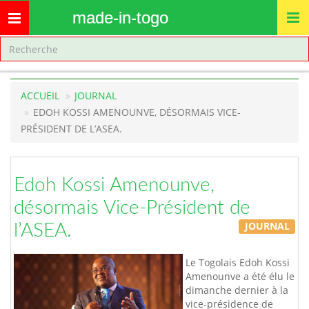
made-in-togo
Toggle
navigation
ACCUEIL
JOURNAL
EDOH KOSSI AMENOUNVE, DÉSORMAIS VICE-
PRÉSIDENT DE L’ASEA.
Edoh Kossi Amenounve,
désormais Vice-Président de
JOURNAL
l’ASEA.
Le Togolais Edoh Kossi
Amenounve a été élu le
dimanche dernier à la
vice-présidence de