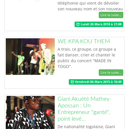
téléphonie qui vient de dévoiler
son nouveau nom et son nouveau
logo aux couleurs du drapeau
Lire la suite...
togolais. « Nous avons souhaité
Lundi 26 Mars 2018 à 21:08
avoir un logo qui nous ressemble
et qui dit exactement ce que
nous sommes : une entreprise au
WE KPA KOU THEM
service de la population et du
rayonnement du pays » explique
A trois, ce groupe, ce groupe a
le nouveau Direct…
fait danser, crier et chanter le
public du concert "MADE IN
TOGO".
Lire la suite...
Vendredi 06 Mars 2015 à 16:49
Giani Akuètè Mathey-
Apossan : Un
Entrepreneur "ganté",
point levé...
De nationalité togolaise, Giani