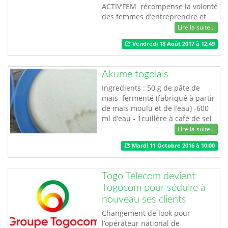
ACTIV’FEM récompense la volonté
des femmes d’entreprendre et
leur contribution au
Lire la suite...
développement de l’économie
Vendredi 18 Août 2017 à 12:49
togolaise. Les femmes demeurent
un maillon important dans
l’économie d’un pays et jouent un
Akume togolais
rôle majeur dans la stabilité et le
maintien de la paix. La femme a
Ingredients : 50 g de pâte de
toujours été assoc…
maïs fermenté (fabriqué à partir
de maïs moulu et de l’eau) -600
ml d’eau - 1cuillère à café de sel
-Farine de maïs -Agbélima (Gari,
Lire la suite...
kokontè) -Eau -Pincée de sel
Mardi 11 Octobre 2016 à 10:00
(optionnelle Préparation :
1Mélanger tous les ingrédients
dans une casserole et cuire sur
Togo Telecom devient
un feu moyen au début 2.
Togocom pour séduire à
Remuer délicatement avec …
nouveau ses clients
Changement de look pour
l’opérateur national de