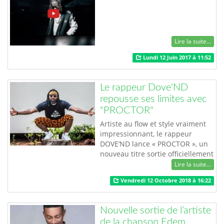
#Malick Ayeva" rend grâce à
l'Eternel pour ses b…
Lire la suite...
Lundi 12 Juin 2017 à 11:52
Le rappeur Dove'ND
repousse ses limites avec
"PROCTOR"
Artiste au flow et style vraiment
impressionnant, le rappeur
DOVE’ND lance « PROCTOR », un
nouveau titre sortie officiellement
dans la journée du 14 Octobre.
Lire la suite...
L’homme a fait ses débuts en
Vendredi 12 Octobre 2018 à 16:22
musique depuis les années 2000
lorsqu’il était encore au Lycée.
Mais ce n’est qu’en 2012 qu’il s’est
Nouvelle sortie de l’artiste
véritablement révélé au grand
de la chanson Edem
public. Promoteur du festiva…