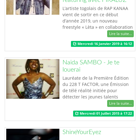
L’artiste togolais de RAP KANAA
vient de sortir en ce début
d’année 2019, un nouveau
freestyle « Lèta » en collaboration
avec PIKALUZ. Produit par la
Lire la suite...
structure « Big Thug », "Lèta" est
Mercredi 16 Janvier 2019 à 16:12
un mélange de sonorité aux
paroles assez rimées avec de
beaux punchlines, et qui véhicule
Naida SAMBO - Je te
des messages bien précis. …
louerai
Lauréate de la Première Édition
du 228 T FACTOR, une Émission
de télé réalité initiée pour
détecter les jeunes talents
musicaux du Togo, Naida SAMBO
Lire la suite...
nous revient cette année avec
Mercredi 01 Juillet 2015 à 17:22
son Premier single baptisé "JE TE
LOUERAI". Dans ce premier opus,
la "Protégée" du Coach et
ShineYourEyez
révélateur de talents "Mister