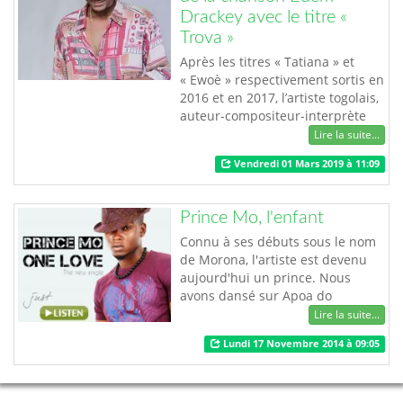
Drackey avec le titre «
Trova »
Après les titres « Tatiana » et
« Ewoè » respectivement sortis en
2016 et en 2017, l’artiste togolais,
auteur-compositeur-interprète
revient en force avec un nouveau
Lire la suite...
titre « Trova », lequel cartonne
Vendredi 01 Mars 2019 à 11:09
déjà et qui fait le chou gras des
médias de la place. Passionné de
musique, Edem Drackey compte
Prince Mo, l'enfant
conquérir l’univers du RnB
togolais grâce à sa voi…
Connu à ses débuts sous le nom
de Morona, l'artiste est devenu
aujourd'hui un prince. Nous
avons dansé sur Apoa do
pendant longtemps. Il ya un an il
Lire la suite...
annonçait son départ de la scène
Lundi 17 Novembre 2014 à 09:05
musicale, à ce moment même où
il a sorti des titres très appréciés,
My life, Il paraît. Mais