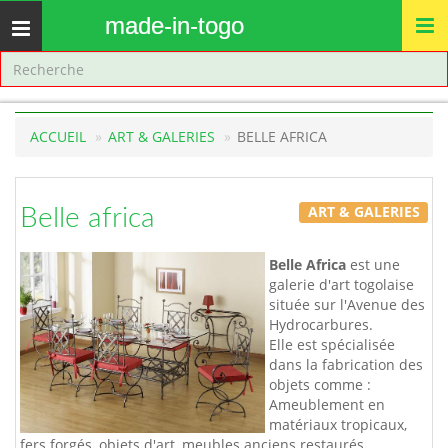
made-in-togo
Toggle
navigation
ACCUEIL
ART & GALERIES
BELLE AFRICA
ART & GALERIES
Belle africa
Belle Africa
est une
galerie d'art togolaise
située sur l'Avenue des
Hydrocarbures.
Elle est spécialisée
dans la fabrication des
objets comme :
Ameublement en
matériaux tropicaux,
fers forgés, objets d'art, meubles anciens restaurés.