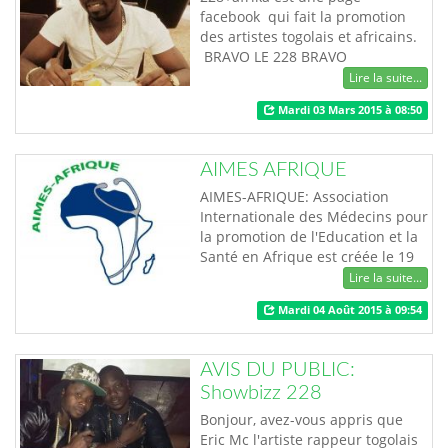
facebook qui fait la promotion
des artistes togolais et africains.
BRAVO LE 228 BRAVO
L’AFRIQUE !!!!
Lire la suite...
Mardi 03 Mars 2015 à 08:50
AIMES AFRIQUE
AIMES-AFRIQUE: Association
Internationale des Médecins pour
la promotion de l'Education et la
Santé en Afrique est créée le 19
Janvier 2005 à Lomé et regroupe
Lire la suite...
des médecins, pharmaciens,
Mardi 04 Août 2015 à 09:54
paramédicaux et autres membres
sympathisants. AIMES-AFRIQUE
est spécialisée dans les actions
AVIS DU PUBLIC:
humanitaires et sociales à
Showbizz 228
l'endroit des populations
démunies sur l'en…
Bonjour, avez-vous appris que
Eric Mc l'artiste rappeur togolais