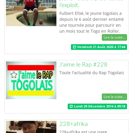
l’exploit.
Fulbert Efoé, le jeune togolais a
depuis le 6 août dernier entamé
une tournée pour parcourir en
un mois tout le Togo en Roller.
Grand passionné de la discipline,
Lire la suite...
il réalise cet exploit dans le cadre
Vendredi 21 Août 2020 à 17:44
de la 1ère édition de la tournée
nationale de promotion du roller
au Togo, qui a pour objectif de
J'aime le Rap #228
promouvoir le Roller au Togo et
offrir l’opportunité…
Toute l'actualité du Rap Togolais
Lire la suite...
Lundi 29 Décembre 2014 à 09:18
228+afrika
228+afrika est une page