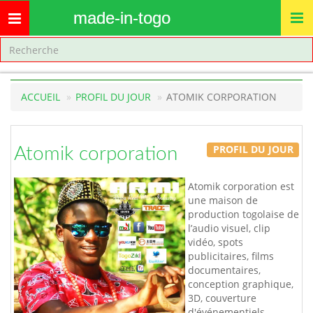
made-in-togo
Toggle
navigation
ACCUEIL
PROFIL DU JOUR
ATOMIK CORPORATION
PROFIL DU JOUR
Atomik corporation
Atomik corporation est
une maison de
production togolaise de
l’audio visuel, clip
vidéo, spots
publicitaires, films
documentaires,
conception graphique,
3D, couverture
d'événementiels.