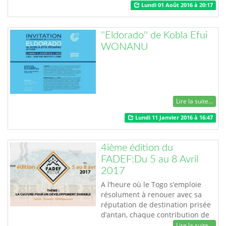
Lundi 01 Août 2016 à 20:17
T traduit dans ses créations aussi
bien peines que joies. Il est
possible grâce à la dextérité de
''Eldorado'' de Kobla Efui
l’artiste, d’avoir son portrait en 45
WONANU
min après la commande…
Lire la suite...
Lundi 11 Janvier 2016 à 16:47
4ième édition du
FADEF:Du 5 au 8 Avril
2017
A l’heure où le Togo s’emploie
résolument à renouer avec sa
réputation de destination prisée
d’antan, chaque contribution de
ses fils et filles à la revalorisation
Lire la suite...