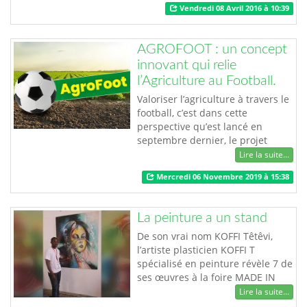
Vendredi 08 Avril 2016 à 10:39
n’a presque pas le temps de
s’éloigner de ses joujoux
professionnels, téléphones et
AGROFOOT : un concept
portables. Permanemment en
innovant qui relie
relation avec l’extérieur, elle est
l’Agriculture au Football.
souvent obligée de…
Valoriser l’agriculture à travers le
football, c’est dans cette
perspective qu’est lancé en
septembre dernier, le projet
AgroFoot, un projet qui vise à se
Lire la suite...
servir du football comme canal
Mercredi 06 Novembre 2019 à 15:38
idéal, pour promouvoir
l’agriculture durable, la
protection de l’environnement et
La peinture a un stand
la consommation locale pour le
bien-être de nos populations.
De son vrai nom KOFFI Têtêvi,
Parrainé par Obil…
l’artiste plasticien KOFFI T
spécialisé en peinture révèle 7 de
ses œuvres à la foire MADE IN
TOGO. Du réalisme à l’abstrait en
Lire la suite...
passant par le surréalisme, Koffi