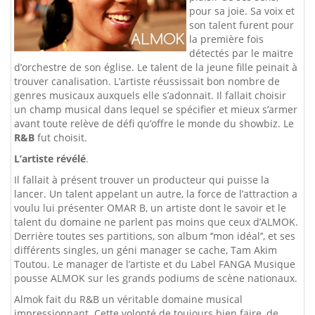
pour sa joie. Sa voix et
son talent furent pour
la première fois
détectés par le maitre
d’orchestre de son église. Le talent de la jeune fille peinait à
trouver canalisation. L’artiste réussissait bon nombre de
genres musicaux auxquels elle s’adonnait. Il fallait choisir
un champ musical dans lequel se spécifier et mieux s’armer
avant toute relève de défi qu’offre le monde du showbiz. Le
R&B
fut choisit.
L’artiste révélé
.
Il fallait à présent trouver un producteur qui puisse la
lancer. Un talent appelant un autre, la force de l’attraction a
voulu lui présenter OMAR B, un artiste dont le savoir et le
talent du domaine ne parlent pas moins que ceux d’ALMOK.
Derrière toutes ses partitions, son album ‘’mon idéal’’, et ses
différents singles, un géni manager se cache, Tam Akim
Toutou. Le manager de l’artiste et du Label FANGA Musique
pousse ALMOK sur les grands podiums de scène nationaux.
Almok fait du R&B un véritable domaine musical
impressionnant. Cette volonté de toujours bien faire, de