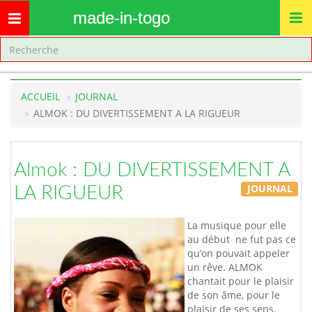
made-in-togo
Toggle
navigation
ACCUEIL
JOURNAL
ALMOK : DU DIVERTISSEMENT A LA RIGUEUR
Almok : DU DIVERTISSEMENT A
JOURNAL
LA RIGUEUR
La musique pour elle
au début ne fut pas ce
qu’on pouvait appeler
un rêve. ALMOK
chantait pour le plaisir
de son âme, pour le
plaisir de ses sens,