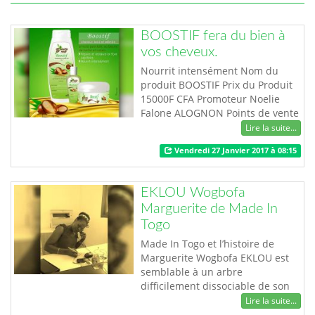
BOOSTIF fera du bien à
vos cheveux.
Nourrit intensément Nom du
produit BOOSTIF Prix du Produit
15000F CFA Promoteur Noelie
Falone ALOGNON Points de vente
Pharmacie Lumen (Tokoin –
Lire la suite...
Casablanca) Contacts +228 9…
Vendredi 27 Janvier 2017 à 08:15
EKLOU Wogbofa
Marguerite de Made In
Togo
Made In Togo et l’histoire de
Marguerite Wogbofa EKLOU est
semblable à un arbre
difficilement dissociable de son
écorce. Assistance de direction et
Lire la suite...
chargée de clientèle, Marguerite