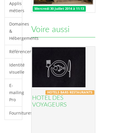
Applis
Mercredi 30 Juillet 2014 à 11:13
métiers
Domaines
Voire aussi
&
Hébergements
Référencements/SEO
Identité
visuelle
E-
mailing
HOTELS BARS RESTAURANTS
HOTEL DES
Pro
VOYAGEURS
Fournitures