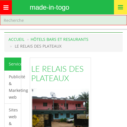
made-in-togo
Toggle
navigation
ACCUEIL
HÔTELS BARS ET RESAURANTS
LE RELAIS DES PLATEAUX
Services
LE RELAIS DES
Publicité
PLATEAUX
&
Marketing
web
Sites
web
&