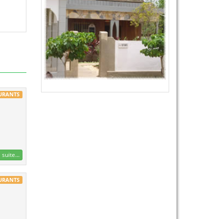
AURANTS
 suite...
AURANTS