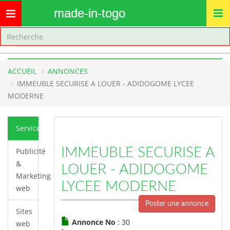
made-in-togo
Toggle
navigation
ACCUEIL
ANNONCES
IMMEUBLE SECURISE A LOUER - ADIDOGOME LYCEE
MODERNE
Services
IMMEUBLE SECURISE A
Publicité
&
LOUER - ADIDOGOME
Marketing
LYCEE MODERNE
web
Poster une annonce
Sites
Annonce No
: 30
web