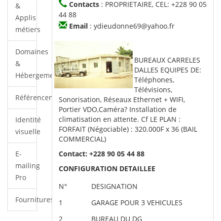
Contacts
: PROPRIETAIRE, CEL: +228 90 05
&
44 88
Applis
Email
: ydieudonne69@yahoo.fr
métiers
Domaines
BUREAUX CARRELES
&
DALLES EQUIPES DE:
Hébergements
Téléphones,
Télévisions,
Référencements/SEO
Sonorisation, Réseaux Ethernet + WIFI,
Portier VDO,Caméra? Installation de
climatisation en attente. Cf LE PLAN :
Identité
FORFAIT (Négociable) : 320.000F x 36 (BAIL
visuelle
COMMERCIAL)
E-
Contact: +228 90 05 44 88
mailing
CONFIGURATION DETAILLEE
Pro
N°
DESIGNATION
Fournitures
1
GARAGE POUR 3 VEHICULES
2
BUREAU DU DG